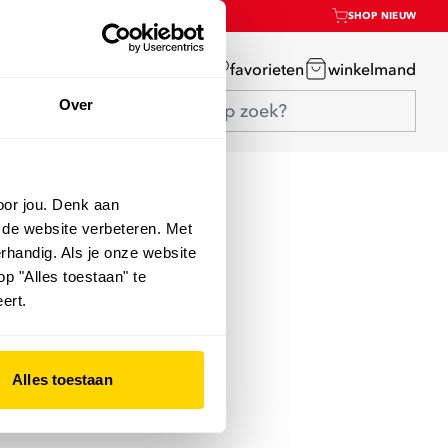
SHOP NIEUW
mijn account
favorieten
winkelmand
Over
oor jou. Denk aan
 de website verbeteren. Met
rhandig. Als je onze website
op "Alles toestaan" te
ert.
Alles toestaan