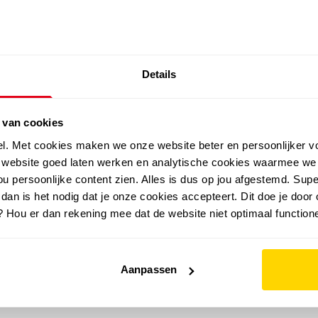
SALE: LAATSTE KANS!
Details
outdoor
zomer
merken
folder
sale
 van cookies
el. Met cookies maken we onze website beter en persoonlijker v
e website goed laten werken en analytische cookies waarmee we
u persoonlijke content zien. Alles is dus op jou afgestemd. Supe
 dan is het nodig dat je onze cookies accepteert. Dit doe je door 
? Hou er dan rekening mee dat de website niet optimaal functione
Aanpassen