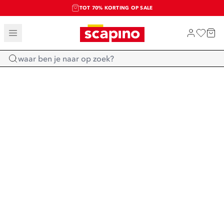
TOT 70% KORTING OP SALE
SALE: LAATSTE KANS!
SHOP NIEUW
Home