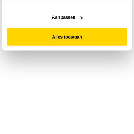
accepteert. Dit doe je door op "Alles toestaan" te klikken.
Liever geen cookies? Hou er dan rekening mee dat de
website niet optimaal functioneert.
Aanpassen
Alles toestaan