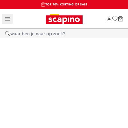
TOT 70% KORTING OP SALE
SALE: LAATSTE KANS!
SHOP NIEUW
Home