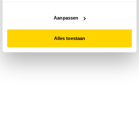
accepteert. Dit doe je door op "Alles toestaan" te klikken.
Liever geen cookies? Hou er dan rekening mee dat de
website niet optimaal functioneert.
Aanpassen
Alles toestaan