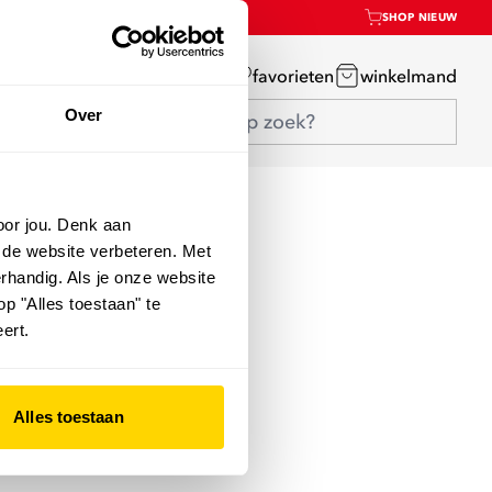
SHOP NIEUW
mijn account
favorieten
winkelmand
Over
oor jou. Denk aan
 de website verbeteren. Met
rhandig. Als je onze website
op "Alles toestaan" te
ert.
Alles toestaan