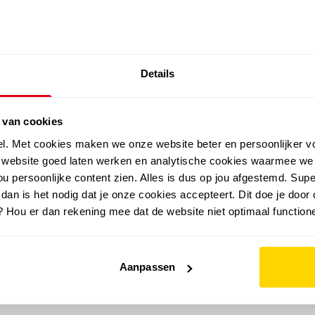
SALE: LAATSTE KANS!
Details
outdoor
zomer
merken
folder
sale
 van cookies
el. Met cookies maken we onze website beter en persoonlijker v
e website goed laten werken en analytische cookies waarmee we
u persoonlijke content zien. Alles is dus op jou afgestemd. Supe
 dan is het nodig dat je onze cookies accepteert. Dit doe je door 
? Hou er dan rekening mee dat de website niet optimaal functione
Aanpassen