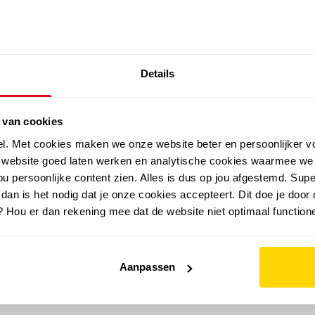
SALE: LAATSTE KANS!
Details
outdoor
zomer
merken
folder
sale
 van cookies
el. Met cookies maken we onze website beter en persoonlijker v
e website goed laten werken en analytische cookies waarmee we
u persoonlijke content zien. Alles is dus op jou afgestemd. Supe
 dan is het nodig dat je onze cookies accepteert. Dit doe je door 
? Hou er dan rekening mee dat de website niet optimaal functione
Aanpassen