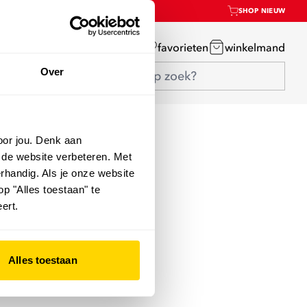
SHOP NIEUW
mijn account
favorieten
winkelmand
Over
oor jou. Denk aan
 de website verbeteren. Met
rhandig. Als je onze website
op "Alles toestaan" te
ert.
Alles toestaan