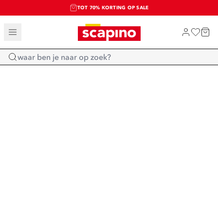
TOT 70% KORTING OP SALE
SALE: LAATSTE KANS!
SHOP NIEUW
Home