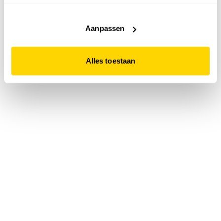
accepteert. Dit doe je door op "Alles toestaan" te klikken.
Liever geen cookies? Hou er dan rekening mee dat de
website niet optimaal functioneert.
Aanpassen
Alles toestaan