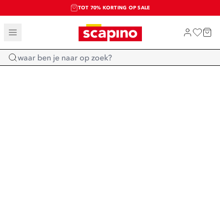
TOT 70% KORTING OP SALE
SALE: LAATSTE KANS!
SHOP NIEUW
Home