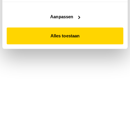
accepteert. Dit doe je door op "Alles toestaan" te klikken.
Liever geen cookies? Hou er dan rekening mee dat de
website niet optimaal functioneert.
Aanpassen
Alles toestaan