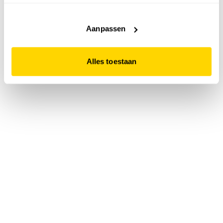
accepteert. Dit doe je door op "Alles toestaan" te klikken.
Liever geen cookies? Hou er dan rekening mee dat de
website niet optimaal functioneert.
Aanpassen
Alles toestaan