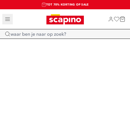
TOT 70% KORTING OP SALE
SALE: LAATSTE KANS!
SHOP NIEUW
Home