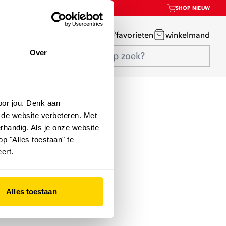
SHOP NIEUW
mijn account
favorieten
winkelmand
Over
oor jou. Denk aan
 de website verbeteren. Met
rhandig. Als je onze website
op "Alles toestaan" te
ert.
Alles toestaan