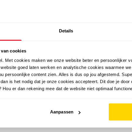
SALE: LAATSTE KANS!
Details
outdoor
zomer
merken
folder
sale
 van cookies
el. Met cookies maken we onze website beter en persoonlijker v
e website goed laten werken en analytische cookies waarmee we
u persoonlijke content zien. Alles is dus op jou afgestemd. Supe
 dan is het nodig dat je onze cookies accepteert. Dit doe je door 
? Hou er dan rekening mee dat de website niet optimaal functione
Aanpassen