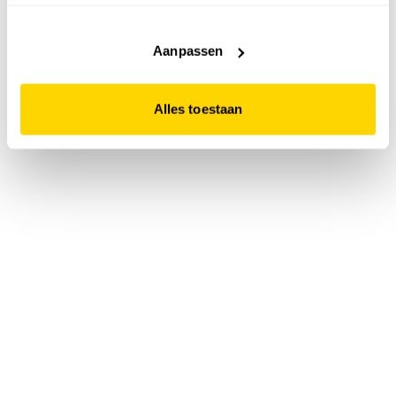
accepteert. Dit doe je door op "Alles toestaan" te klikken.
Liever geen cookies? Hou er dan rekening mee dat de
website niet optimaal functioneert.
Aanpassen
Alles toestaan