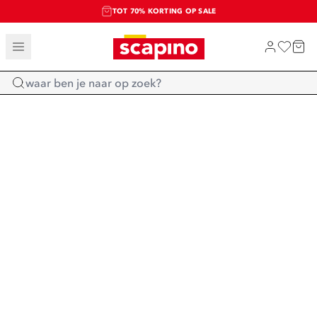
TOT 70% KORTING OP SALE
SALE: LAATSTE KANS!
SHOP NIEUW
Home