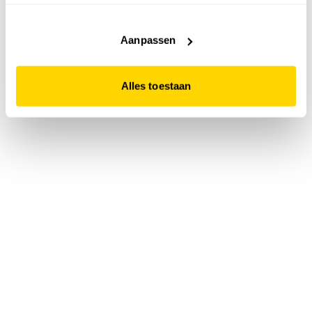
accepteert. Dit doe je door op "Alles toestaan" te klikken.
Liever geen cookies? Hou er dan rekening mee dat de
website niet optimaal functioneert.
Aanpassen
Alles toestaan