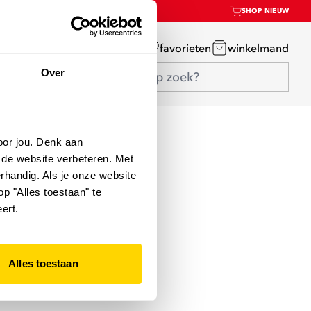
SHOP NIEUW
mijn account
favorieten
winkelmand
Over
oor jou. Denk aan
 de website verbeteren. Met
rhandig. Als je onze website
op "Alles toestaan" te
ert.
Alles toestaan