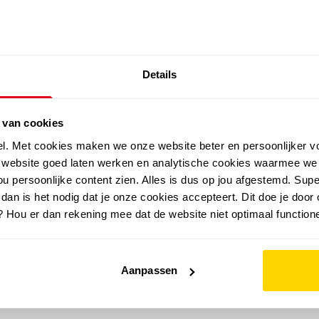
SALE: LAATSTE KANS!
Details
outdoor
zomer
merken
folder
sale
 van cookies
el. Met cookies maken we onze website beter en persoonlijker v
e website goed laten werken en analytische cookies waarmee we
u persoonlijke content zien. Alles is dus op jou afgestemd. Supe
 dan is het nodig dat je onze cookies accepteert. Dit doe je door 
? Hou er dan rekening mee dat de website niet optimaal functione
Aanpassen