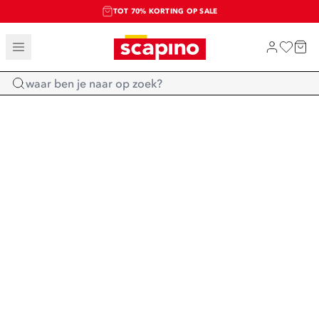
TOT 70% KORTING OP SALE
SALE: LAATSTE KANS!
SHOP NIEUW
Home