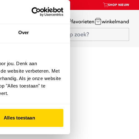
SHOP NIEUW
mijn account
favorieten
winkelmand
Over
oor jou. Denk aan
 de website verbeteren. Met
rhandig. Als je onze website
op "Alles toestaan" te
ert.
Alles toestaan