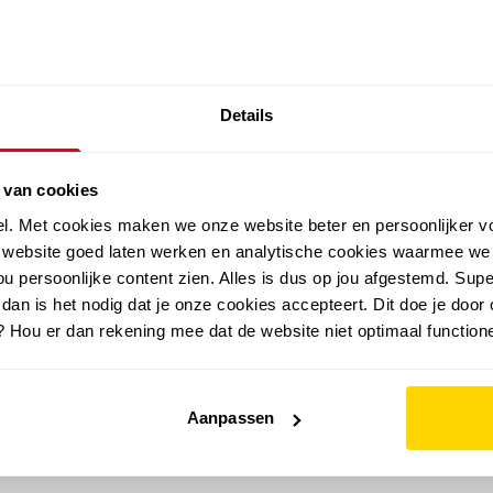
SALE: LAATSTE KANS!
Details
outdoor
zomer
merken
folder
sale
 van cookies
el. Met cookies maken we onze website beter en persoonlijker v
e website goed laten werken en analytische cookies waarmee we
u persoonlijke content zien. Alles is dus op jou afgestemd. Supe
 dan is het nodig dat je onze cookies accepteert. Dit doe je door 
? Hou er dan rekening mee dat de website niet optimaal functione
Aanpassen