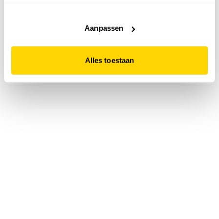
accepteert. Dit doe je door op "Alles toestaan" te klikken.
Liever geen cookies? Hou er dan rekening mee dat de
website niet optimaal functioneert.
Aanpassen
Alles toestaan