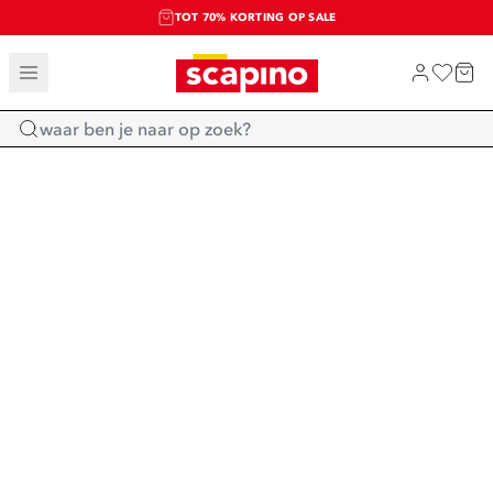
TOT 70% KORTING OP SALE
SALE: LAATSTE KANS!
SHOP NIEUW
Home