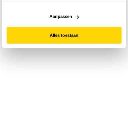
accepteert. Dit doe je door op "Alles toestaan" te klikken.
Liever geen cookies? Hou er dan rekening mee dat de
website niet optimaal functioneert.
Aanpassen
Alles toestaan