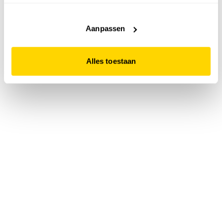
accepteert. Dit doe je door op "Alles toestaan" te klikken.
Liever geen cookies? Hou er dan rekening mee dat de
website niet optimaal functioneert.
Aanpassen
Alles toestaan