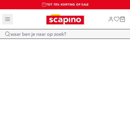
TOT 70% KORTING OP SALE
SALE: LAATSTE KANS!
SHOP NIEUW
Home