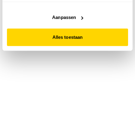
accepteert. Dit doe je door op "Alles toestaan" te klikken.
Liever geen cookies? Hou er dan rekening mee dat de
website niet optimaal functioneert.
Aanpassen
Alles toestaan