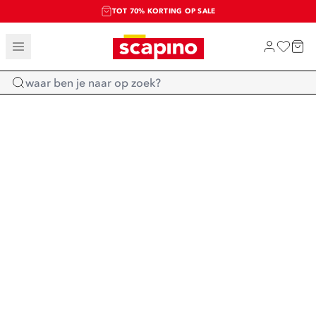
TOT 70% KORTING OP SALE
SALE: LAATSTE KANS!
SHOP NIEUW
Home