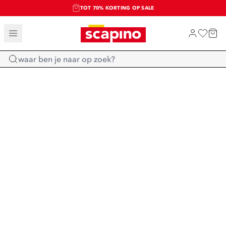
TOT 70% KORTING OP SALE
SALE: LAATSTE KANS!
SHOP NIEUW
Home