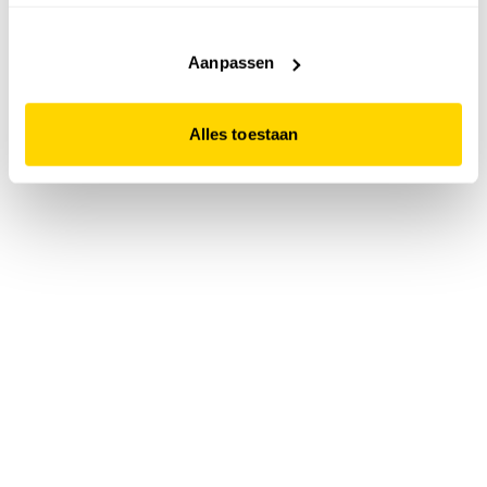
accepteert. Dit doe je door op "Alles toestaan" te klikken.
Liever geen cookies? Hou er dan rekening mee dat de
website niet optimaal functioneert.
Aanpassen
Alles toestaan