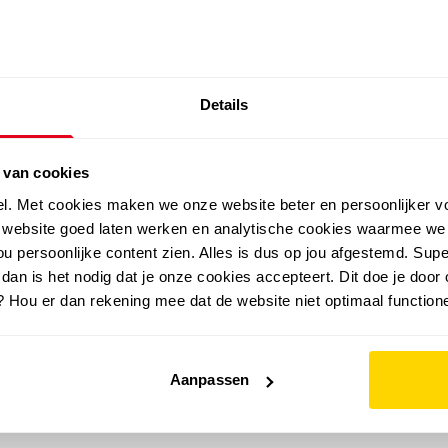
SALE: LAATSTE KANS!
Details
outdoor
zomer
merken
folder
sale
 van cookies
el. Met cookies maken we onze website beter en persoonlijker v
e website goed laten werken en analytische cookies waarmee we
u persoonlijke content zien. Alles is dus op jou afgestemd. Supe
 dan is het nodig dat je onze cookies accepteert. Dit doe je door 
? Hou er dan rekening mee dat de website niet optimaal functione
Aanpassen