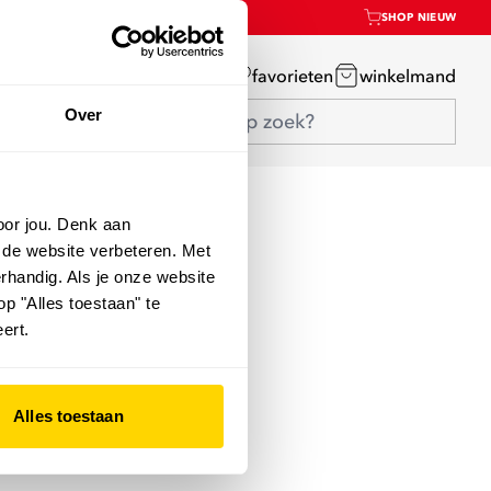
SHOP NIEUW
mijn account
favorieten
winkelmand
Over
oor jou. Denk aan
 de website verbeteren. Met
rhandig. Als je onze website
op "Alles toestaan" te
ert.
Alles toestaan