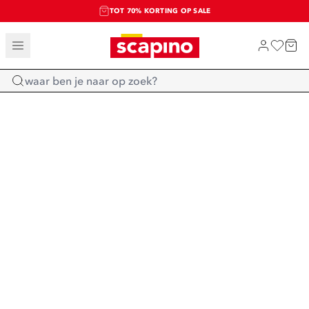
TOT 70% KORTING OP SALE
SALE: LAATSTE KANS!
SHOP NIEUW
Home