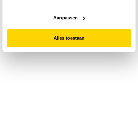
accepteert. Dit doe je door op "Alles toestaan" te klikken.
Liever geen cookies? Hou er dan rekening mee dat de
website niet optimaal functioneert.
Aanpassen
Alles toestaan