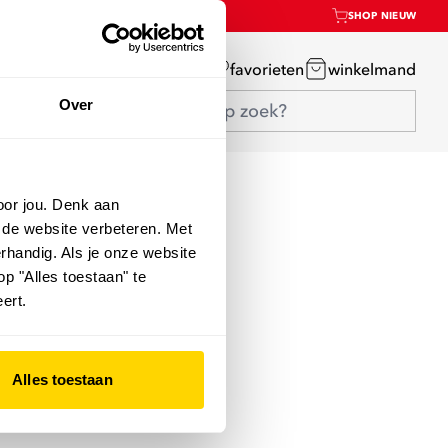
SHOP NIEUW
mijn account
favorieten
winkelmand
Over
oor jou. Denk aan
 de website verbeteren. Met
rhandig. Als je onze website
op "Alles toestaan" te
ert.
Alles toestaan