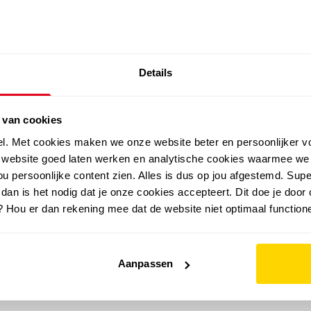
SALE: LAATSTE KANS!
Details
outdoor
zomer
merken
folder
sale
 van cookies
el. Met cookies maken we onze website beter en persoonlijker v
e website goed laten werken en analytische cookies waarmee we
u persoonlijke content zien. Alles is dus op jou afgestemd. Supe
 dan is het nodig dat je onze cookies accepteert. Dit doe je door 
? Hou er dan rekening mee dat de website niet optimaal functione
Aanpassen