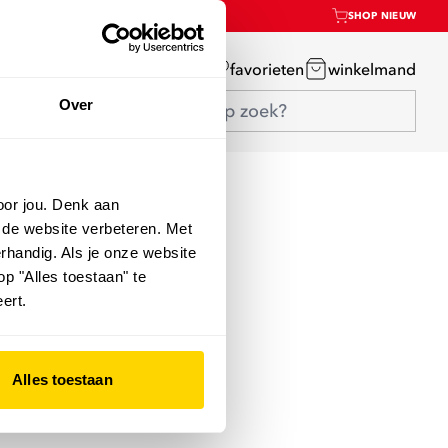
SHOP NIEUW
mijn account
favorieten
winkelmand
Over
oor jou. Denk aan
 de website verbeteren. Met
rhandig. Als je onze website
op "Alles toestaan" te
ert.
Alles toestaan