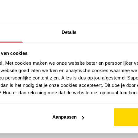
SALE: LAATSTE KANS!
Details
outdoor
zomer
merken
folder
sale
 van cookies
el. Met cookies maken we onze website beter en persoonlijker v
e website goed laten werken en analytische cookies waarmee we
u persoonlijke content zien. Alles is dus op jou afgestemd. Supe
 dan is het nodig dat je onze cookies accepteert. Dit doe je door 
? Hou er dan rekening mee dat de website niet optimaal functione
Aanpassen