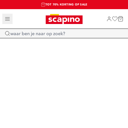
TOT 70% KORTING OP SALE
SALE: LAATSTE KANS!
SHOP NIEUW
Home