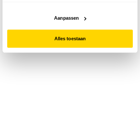
accepteert. Dit doe je door op "Alles toestaan" te klikken.
Liever geen cookies? Hou er dan rekening mee dat de
website niet optimaal functioneert.
Aanpassen
Alles toestaan