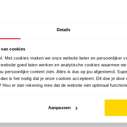
SALE: LAATSTE KANS!
Details
outdoor
zomer
merken
folder
sale
 van cookies
el. Met cookies maken we onze website beter en persoonlijker v
e website goed laten werken en analytische cookies waarmee we
u persoonlijke content zien. Alles is dus op jou afgestemd. Supe
 dan is het nodig dat je onze cookies accepteert. Dit doe je door 
? Hou er dan rekening mee dat de website niet optimaal functione
Aanpassen