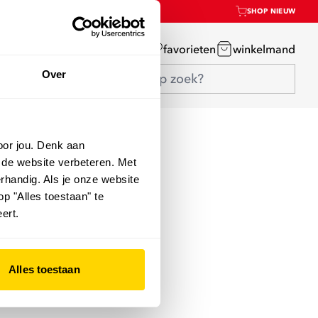
SHOP NIEUW
mijn account
favorieten
winkelmand
Over
oor jou. Denk aan
 de website verbeteren. Met
rhandig. Als je onze website
op "Alles toestaan" te
ert.
Alles toestaan