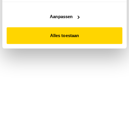
accepteert. Dit doe je door op "Alles toestaan" te klikken.
Liever geen cookies? Hou er dan rekening mee dat de
website niet optimaal functioneert.
Aanpassen
Alles toestaan