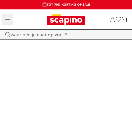
TOT 70% KORTING OP SALE
SALE: LAATSTE KANS!
SHOP NIEUW
Home