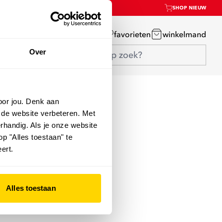
SHOP NIEUW
mijn account
favorieten
winkelmand
Over
oor jou. Denk aan
 de website verbeteren. Met
rhandig. Als je onze website
op "Alles toestaan" te
ert.
Alles toestaan