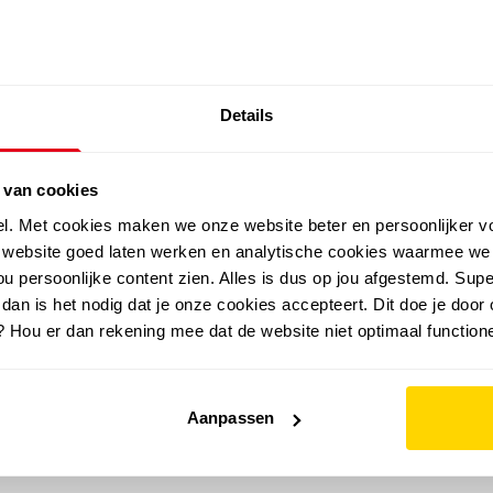
SALE: LAATSTE KANS!
Details
outdoor
zomer
merken
folder
sale
 van cookies
el. Met cookies maken we onze website beter en persoonlijker v
e website goed laten werken en analytische cookies waarmee we
u persoonlijke content zien. Alles is dus op jou afgestemd. Supe
 dan is het nodig dat je onze cookies accepteert. Dit doe je door 
? Hou er dan rekening mee dat de website niet optimaal functione
Aanpassen