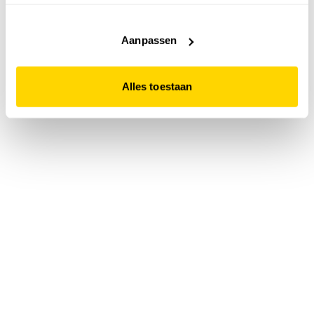
accepteert. Dit doe je door op "Alles toestaan" te klikken.
Liever geen cookies? Hou er dan rekening mee dat de
website niet optimaal functioneert.
Aanpassen
Alles toestaan