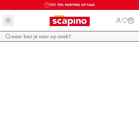
TOT 70% KORTING OP SALE
SALE: LAATSTE KANS!
SHOP NIEUW
Home