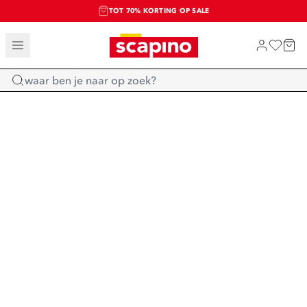
TOT 70% KORTING OP SALE
SALE: LAATSTE KANS!
SHOP NIEUW
Home