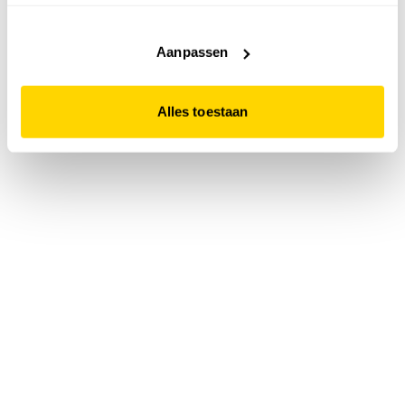
accepteert. Dit doe je door op "Alles toestaan" te klikken.
Liever geen cookies? Hou er dan rekening mee dat de
website niet optimaal functioneert.
Aanpassen
Alles toestaan