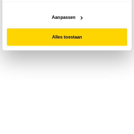
accepteert. Dit doe je door op "Alles toestaan" te klikken.
Liever geen cookies? Hou er dan rekening mee dat de
website niet optimaal functioneert.
Aanpassen
Alles toestaan