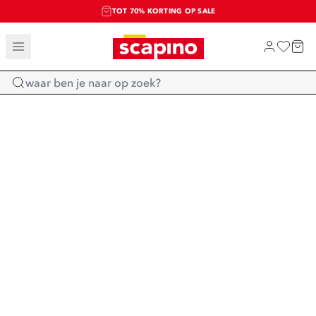
TOT 70% KORTING OP SALE
SALE: LAATSTE KANS!
SHOP NIEUW
Home