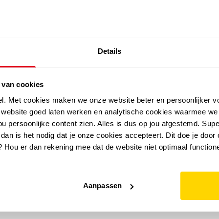
SALE: LAATSTE KANS!
Details
outdoor
zomer
merken
folder
sale
 van cookies
el. Met cookies maken we onze website beter en persoonlijker v
e website goed laten werken en analytische cookies waarmee we
u persoonlijke content zien. Alles is dus op jou afgestemd. Supe
 dan is het nodig dat je onze cookies accepteert. Dit doe je door 
? Hou er dan rekening mee dat de website niet optimaal functione
Aanpassen