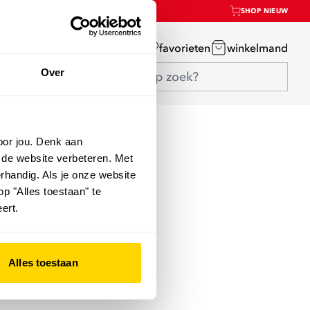
SHOP NIEUW
mijn account
favorieten
winkelmand
Over
oor jou. Denk aan
 de website verbeteren. Met
rhandig. Als je onze website
op "Alles toestaan" te
ert.
Alles toestaan