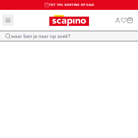
TOT 70% KORTING OP SALE
SALE: LAATSTE KANS!
SHOP NIEUW
Home