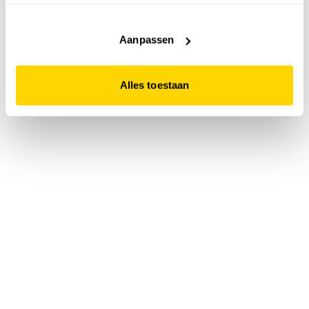
accepteert. Dit doe je door op "Alles toestaan" te klikken.
Liever geen cookies? Hou er dan rekening mee dat de
website niet optimaal functioneert.
Aanpassen
Alles toestaan