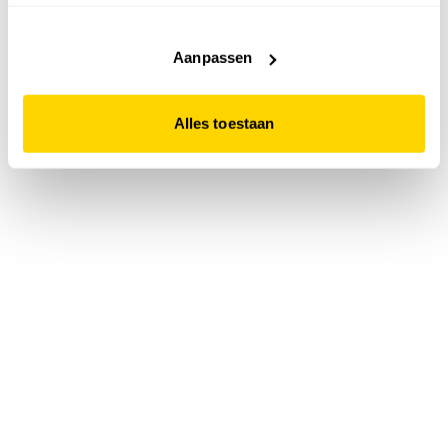
accepteert. Dit doe je door op "Alles toestaan" te klikken.
Liever geen cookies? Hou er dan rekening mee dat de
website niet optimaal functioneert.
Aanpassen
Alles toestaan