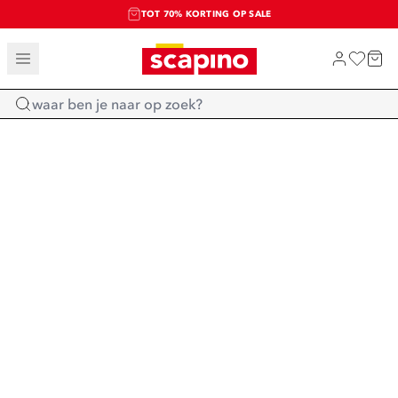
TOT 70% KORTING OP SALE
SALE: LAATSTE KANS!
SHOP NIEUW
Home