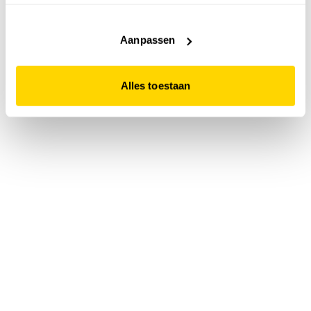
accepteert. Dit doe je door op "Alles toestaan" te klikken.
Liever geen cookies? Hou er dan rekening mee dat de
website niet optimaal functioneert.
Aanpassen
Alles toestaan