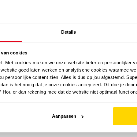
SALE: LAATSTE KANS!
Details
outdoor
zomer
merken
folder
sale
 van cookies
el. Met cookies maken we onze website beter en persoonlijker v
e website goed laten werken en analytische cookies waarmee we
u persoonlijke content zien. Alles is dus op jou afgestemd. Supe
 dan is het nodig dat je onze cookies accepteert. Dit doe je door 
? Hou er dan rekening mee dat de website niet optimaal functione
Aanpassen