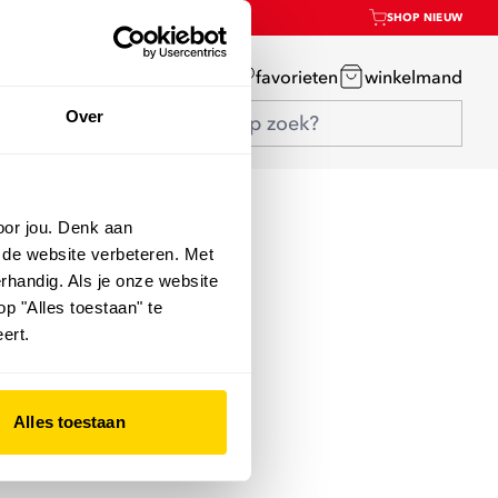
SHOP NIEUW
mijn account
favorieten
winkelmand
Over
oor jou. Denk aan
 de website verbeteren. Met
rhandig. Als je onze website
op "Alles toestaan" te
ert.
Alles toestaan