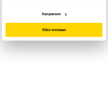
accepteert. Dit doe je door op "Alles toestaan" te klikken.
Liever geen cookies? Hou er dan rekening mee dat de
website niet optimaal functioneert.
Aanpassen
Alles toestaan