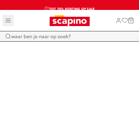
TOT 70% KORTING OP SALE
SALE: LAATSTE KANS!
SHOP NIEUW
Home