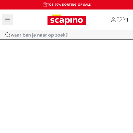
TOT 70% KORTING OP SALE
SALE: LAATSTE KANS!
SHOP NIEUW
Home