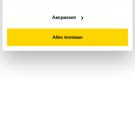
accepteert. Dit doe je door op "Alles toestaan" te klikken.
Liever geen cookies? Hou er dan rekening mee dat de
website niet optimaal functioneert.
Aanpassen
Alles toestaan