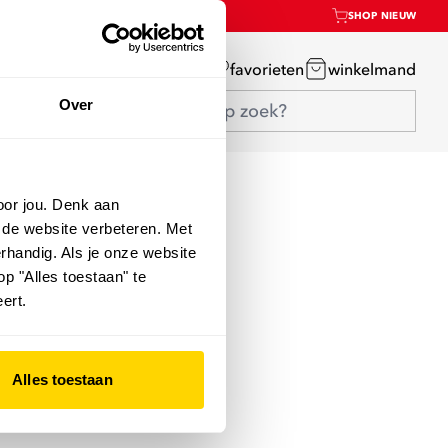
SHOP NIEUW
mijn account
favorieten
winkelmand
Over
oor jou. Denk aan
 de website verbeteren. Met
rhandig. Als je onze website
op "Alles toestaan" te
ert.
Alles toestaan