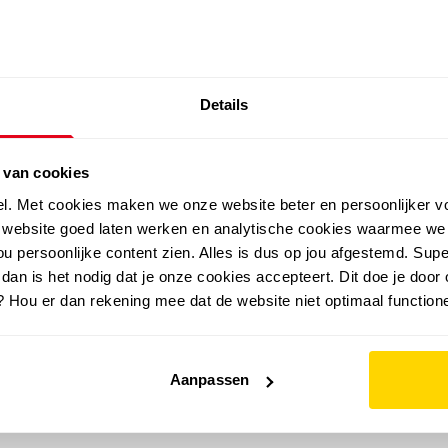
SALE: LAATSTE KANS!
Details
outdoor
zomer
merken
folder
sale
 van cookies
el. Met cookies maken we onze website beter en persoonlijker v
e website goed laten werken en analytische cookies waarmee we
u persoonlijke content zien. Alles is dus op jou afgestemd. Supe
 dan is het nodig dat je onze cookies accepteert. Dit doe je door 
? Hou er dan rekening mee dat de website niet optimaal functione
Aanpassen