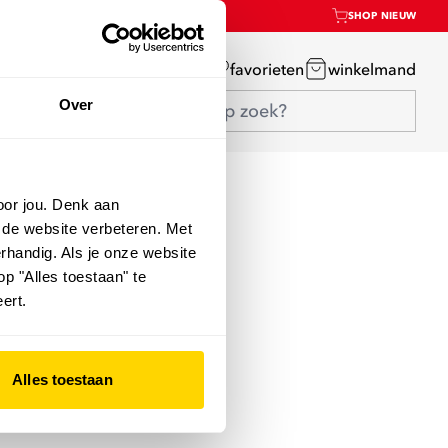
SHOP NIEUW
mijn account
favorieten
winkelmand
Over
oor jou. Denk aan
 de website verbeteren. Met
rhandig. Als je onze website
op "Alles toestaan" te
ert.
Alles toestaan