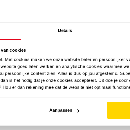
SALE: LAATSTE KANS!
Details
outdoor
zomer
merken
folder
sale
 van cookies
el. Met cookies maken we onze website beter en persoonlijker v
e website goed laten werken en analytische cookies waarmee we
u persoonlijke content zien. Alles is dus op jou afgestemd. Supe
 dan is het nodig dat je onze cookies accepteert. Dit doe je door 
? Hou er dan rekening mee dat de website niet optimaal functione
Aanpassen