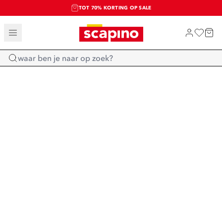
TOT 70% KORTING OP SALE
SALE: LAATSTE KANS!
SHOP NIEUW
Home