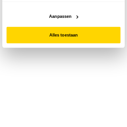
accepteert. Dit doe je door op "Alles toestaan" te klikken.
Liever geen cookies? Hou er dan rekening mee dat de
website niet optimaal functioneert.
Aanpassen
Alles toestaan