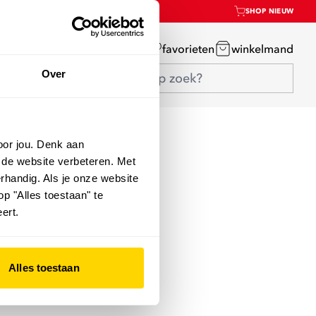
SHOP NIEUW
mijn account
favorieten
winkelmand
Over
oor jou. Denk aan
 de website verbeteren. Met
rhandig. Als je onze website
op "Alles toestaan" te
ert.
Alles toestaan