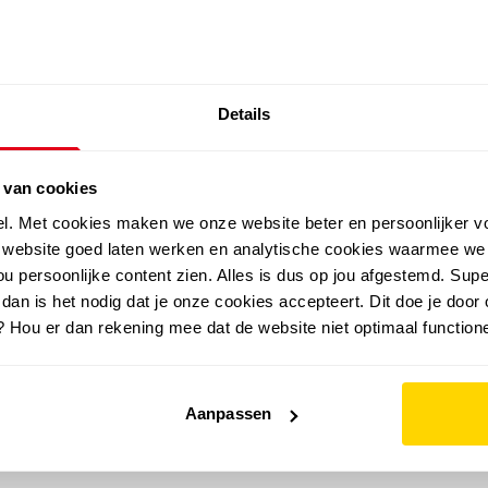
SALE: LAATSTE KANS!
Details
outdoor
zomer
merken
folder
sale
 van cookies
el. Met cookies maken we onze website beter en persoonlijker v
e website goed laten werken en analytische cookies waarmee we
u persoonlijke content zien. Alles is dus op jou afgestemd. Supe
 dan is het nodig dat je onze cookies accepteert. Dit doe je door 
? Hou er dan rekening mee dat de website niet optimaal functione
Aanpassen