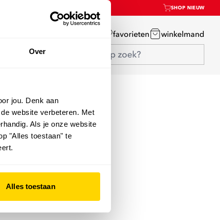
SHOP NIEUW
mijn account
favorieten
winkelmand
Over
oor jou. Denk aan
 de website verbeteren. Met
rhandig. Als je onze website
op "Alles toestaan" te
ert.
Alles toestaan