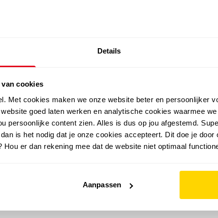
SALE: LAATSTE KANS!
Details
outdoor
zomer
merken
folder
sale
 van cookies
el. Met cookies maken we onze website beter en persoonlijker v
e website goed laten werken en analytische cookies waarmee we
u persoonlijke content zien. Alles is dus op jou afgestemd. Supe
 dan is het nodig dat je onze cookies accepteert. Dit doe je door 
? Hou er dan rekening mee dat de website niet optimaal functione
Aanpassen