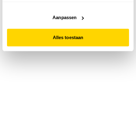
accepteert. Dit doe je door op "Alles toestaan" te klikken.
Liever geen cookies? Hou er dan rekening mee dat de
website niet optimaal functioneert.
Aanpassen
Alles toestaan