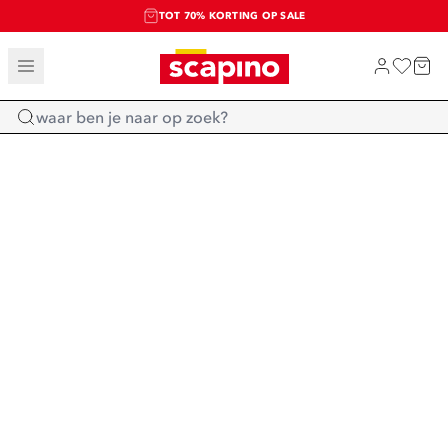
TOT 70% KORTING OP SALE
SALE: LAATSTE KANS!
SHOP NIEUW
Home