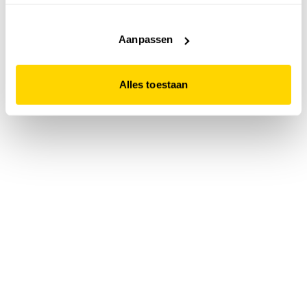
accepteert. Dit doe je door op "Alles toestaan" te klikken.
Liever geen cookies? Hou er dan rekening mee dat de
website niet optimaal functioneert.
Aanpassen
Alles toestaan