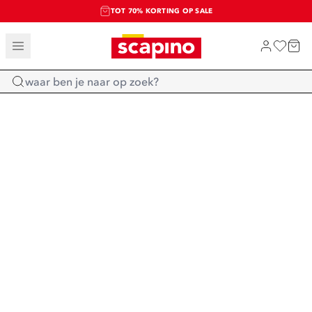
TOT 70% KORTING OP SALE
SALE: LAATSTE KANS!
SHOP NIEUW
Home