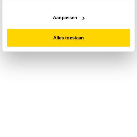
accepteert. Dit doe je door op "Alles toestaan" te klikken.
Liever geen cookies? Hou er dan rekening mee dat de
website niet optimaal functioneert.
Aanpassen
Alles toestaan