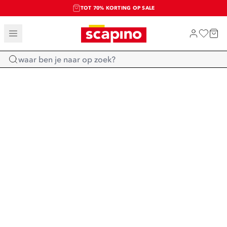
TOT 70% KORTING OP SALE
SALE: LAATSTE KANS!
SHOP NIEUW
Home