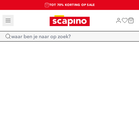
TOT 70% KORTING OP SALE
SALE: LAATSTE KANS!
SHOP NIEUW
Home