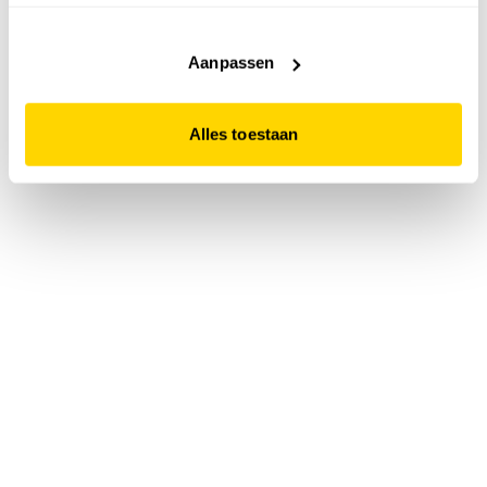
accepteert. Dit doe je door op "Alles toestaan" te klikken.
Liever geen cookies? Hou er dan rekening mee dat de
website niet optimaal functioneert.
Aanpassen
Alles toestaan