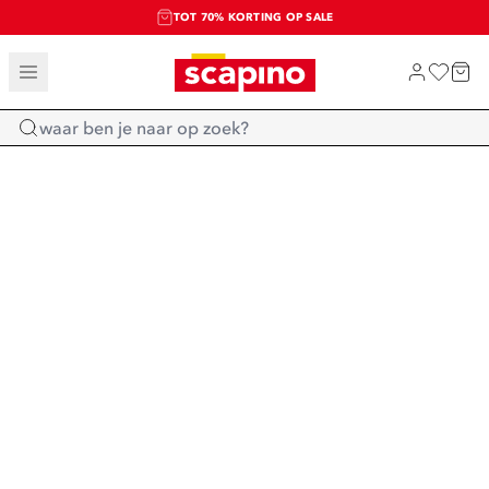
TOT 70% KORTING OP SALE
SALE: LAATSTE KANS!
SHOP NIEUW
Home