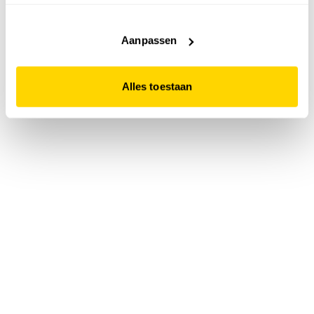
accepteert. Dit doe je door op "Alles toestaan" te klikken.
Liever geen cookies? Hou er dan rekening mee dat de
website niet optimaal functioneert.
Aanpassen
Alles toestaan