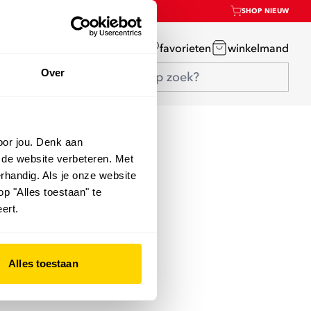
SHOP NIEUW
mijn account
favorieten
winkelmand
Over
oor jou. Denk aan
 de website verbeteren. Met
rhandig. Als je onze website
op "Alles toestaan" te
ert.
Alles toestaan