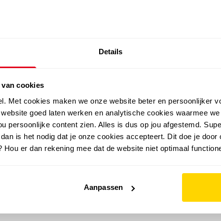
SALE: LAATSTE KANS!
Details
outdoor
zomer
merken
folder
sale
 van cookies
el. Met cookies maken we onze website beter en persoonlijker v
e website goed laten werken en analytische cookies waarmee we
u persoonlijke content zien. Alles is dus op jou afgestemd. Supe
 dan is het nodig dat je onze cookies accepteert. Dit doe je door 
? Hou er dan rekening mee dat de website niet optimaal functione
Aanpassen