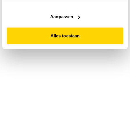
accepteert. Dit doe je door op "Alles toestaan" te klikken.
Liever geen cookies? Hou er dan rekening mee dat de
website niet optimaal functioneert.
Aanpassen
Alles toestaan