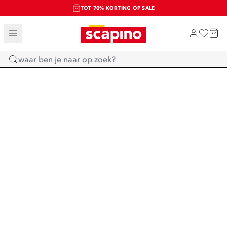
TOT 70% KORTING OP SALE
SALE: LAATSTE KANS!
SHOP NIEUW
Home