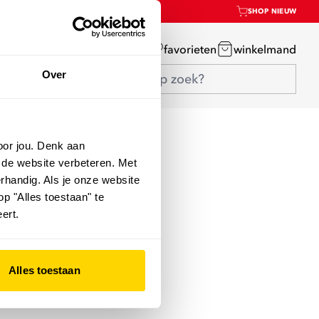
SHOP NIEUW
mijn account
favorieten
winkelmand
Over
oor jou. Denk aan
 de website verbeteren. Met
rhandig. Als je onze website
op "Alles toestaan" te
ert.
Alles toestaan