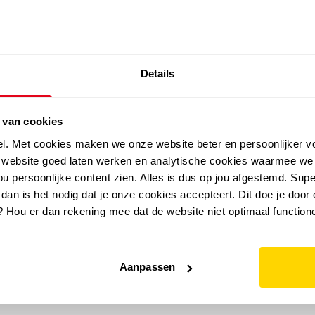
SALE: LAATSTE KANS!
Details
outdoor
zomer
merken
folder
sale
 van cookies
el. Met cookies maken we onze website beter en persoonlijker v
e website goed laten werken en analytische cookies waarmee we
u persoonlijke content zien. Alles is dus op jou afgestemd. Supe
 dan is het nodig dat je onze cookies accepteert. Dit doe je door 
? Hou er dan rekening mee dat de website niet optimaal functione
Aanpassen